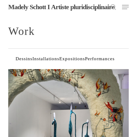
Menu
Skip
Madely Schott I Artiste pluridisciplinaire
to
search
main
content
Work
Dessins
Installations
Expositions
Performances