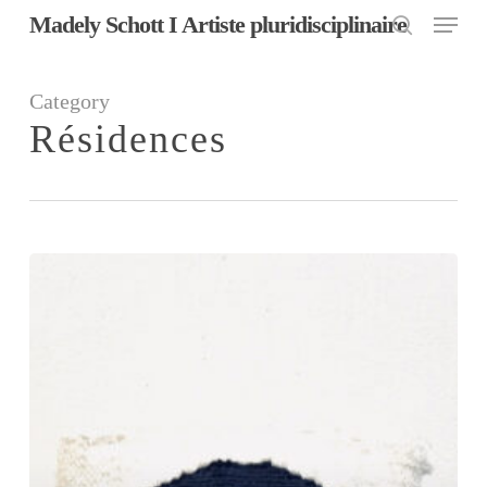
Menu
Skip
Madely Schott I Artiste pluridisciplinaire
to
search
main
content
Category
Résidences
Résidence
à
la
Fondation
Vacances
bleues