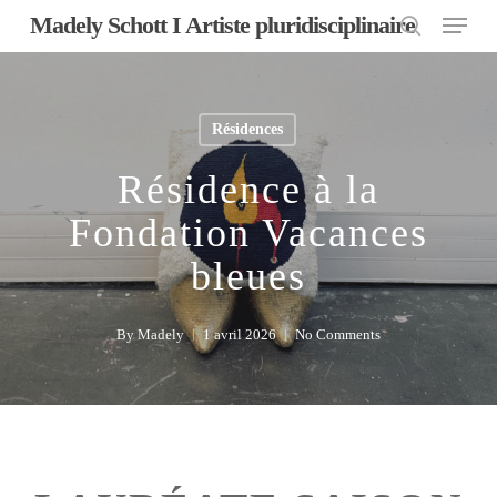
Menu
Skip
Madely Schott I Artiste pluridisciplinaire
to
search
main
content
Résidences
Résidence à la
Fondation Vacances
bleues
By
Madely
1 avril 2026
No Comments